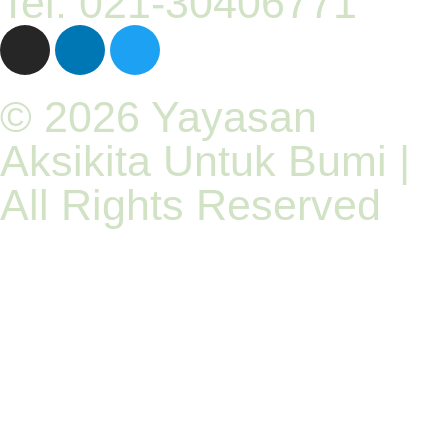
Tel: 021-30406771
© 2026 Yayasan
Aksikita Untuk Bumi |
All Rights Reserved